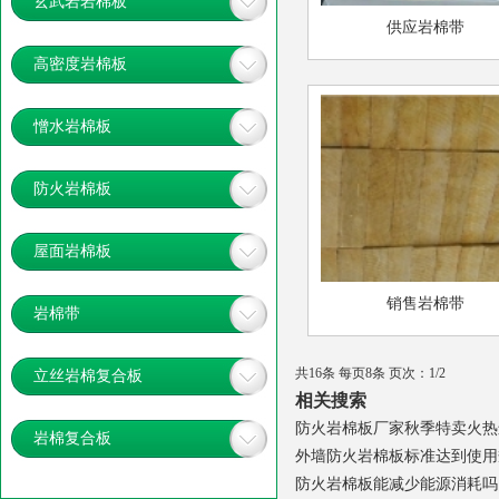
玄武岩岩棉板
供应岩棉带
高密度岩棉板
憎水岩棉板
防火岩棉板
屋面岩棉板
销售岩棉带
岩棉带
共16条 每页8条 页次：1/2
立丝岩棉复合板
相关搜索
防火岩棉板厂家秋季特卖火热
岩棉复合板
外墙防火岩棉板标准达到使用
防火岩棉板能减少能源消耗吗